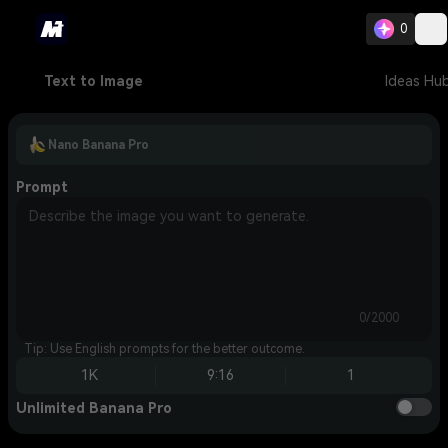
0
Text to Image
Ideas Hu
Nano Banana Pro
Prompt
0/2000
Tip: Use English prompts for the better outcome.
1K
9:16
1
Unlimited Banana Pro