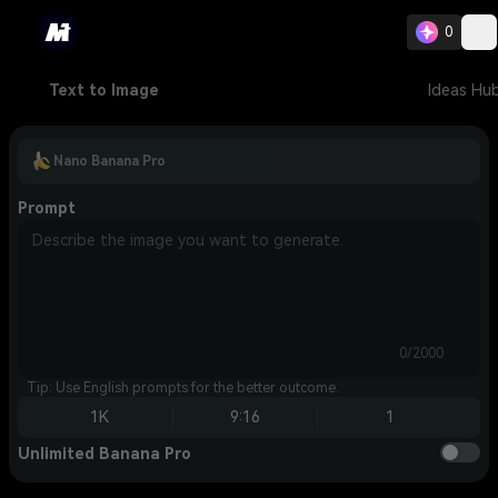
0
Text to Image
Ideas Hu
Nano Banana Pro
Prompt
0/2000
Tip: Use English prompts for the better outcome.
1K
9:16
1
Unlimited Banana Pro