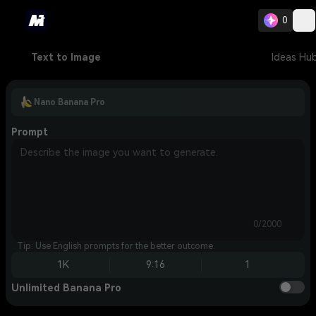
0
Text to Image
Ideas Hu
Nano Banana Pro
Prompt
0/2000
Tip: Use English prompts for the better outcome.
1K
9:16
1
Unlimited Banana Pro