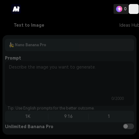
0
Text to Image
Ideas Hu
Nano Banana Pro
Prompt
0/2000
Tip: Use English prompts for the better outcome.
1K
9:16
1
Unlimited Banana Pro