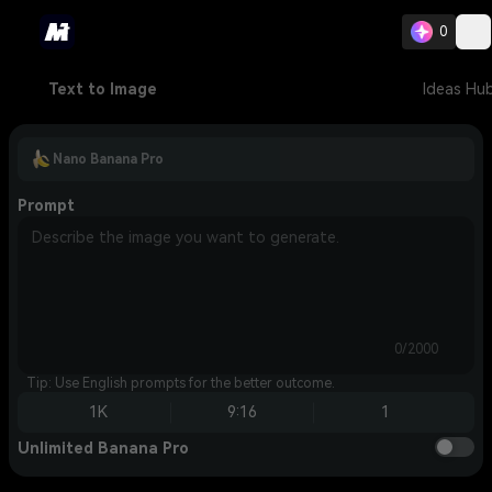
0
Text to Image
Ideas Hu
Nano Banana Pro
Prompt
0/2000
Tip: Use English prompts for the better outcome.
1K
9:16
1
Unlimited Banana Pro