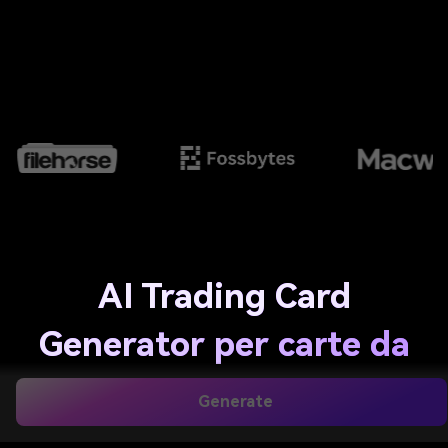
AI Trading Card
Generator per carte da
collezione
Generate
personalizzate in pochi