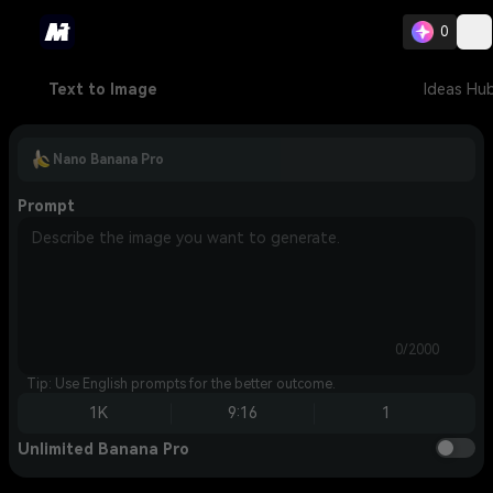
0
Text to Image
Ideas Hu
Nano Banana Pro
Prompt
0/2000
Tip: Use English prompts for the better outcome.
1K
9:16
1
Unlimited Banana Pro