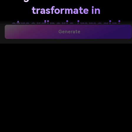
trasformate in
straordinarie immagini
Generate
di giardino AI
Crea concetti di giardino da semplici richieste di
testo in pochi secondi. Media.io ti aiuta a
girare
Progettazione giardino chatgpt
Idee in visuali
lucidi per cortili, layout di cottage, paesaggi moderni
e altro
giardino AI
Concetti che puoi perfezionare,
confrontare e scaricare online.
Crea Il Mio Design Del Giardino
Digita la tua idea-> AI la progetta. Libero di provare.