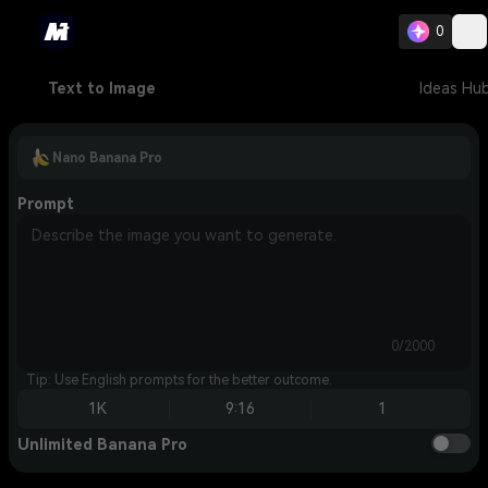
0
Text to Image
Ideas Hu
Nano Banana Pro
Prompt
0/2000
Tip: Use English prompts for the better outcome.
1K
9:16
1
Unlimited Banana Pro