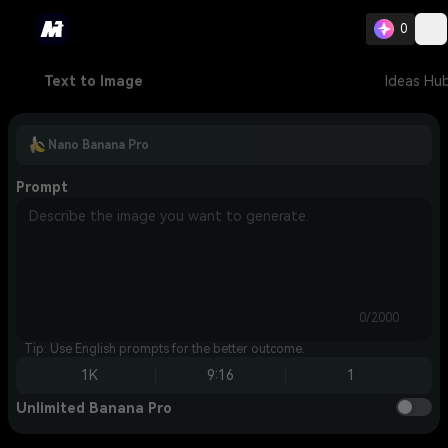
0
Text to Image
Ideas Hu
Nano Banana Pro
Prompt
0/2000
Tip: Use English prompts for the better outcome.
1K
9:16
1
Unlimited Banana Pro