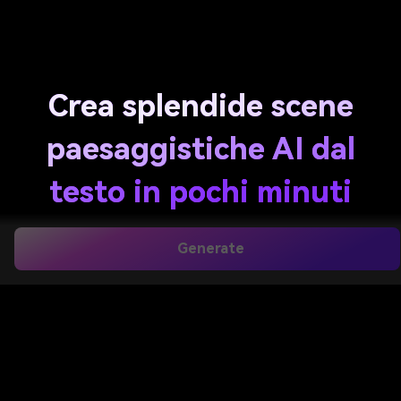
Crea splendide scene
paesaggistiche AI dal
testo in pochi minuti
Trasforma le parole in lucido
Paesaggio AI
Immagini
Generate
per scene naturalistiche, mondi fantasy e concept
art scenico. Media.io ti aiuta a generare visuali
realistici, pittorici o cinematografici rapidamente nel
tuo browser, rendendo
AI Paesaggio Arte
Facile per
creatori, esploratori di marketing e design.