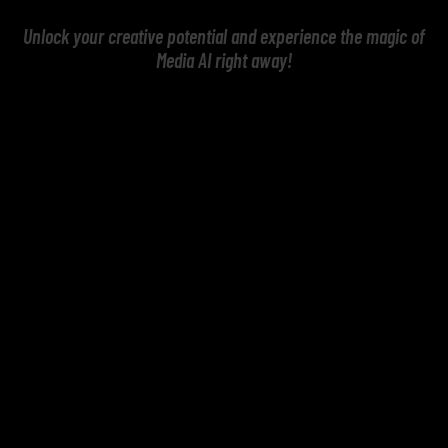
Unlock your creative potential and experience the magic of
Media AI right away!