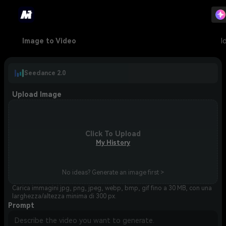
Image to Video
I
Seedance 2.0
Upload Image
Click To Upload
My History
No ideas? Generate an image first >
Carica immagini jpg, png, jpeg, webp, bmp, gif fino a 30 MB, con una
larghezza/altezza minima di 300 px.
Prompt