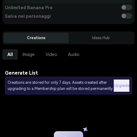
Unlimited Banana Pro
Salva nei personaggi
Creations
Ideas Hub
All
Image
Video
Audio
Generate List
Creations are stored for only 7 days. Assets created after
Upgrade
upgrading to a Membership plan will be stored permanently.