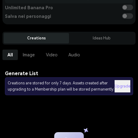
Unlimited Banana Pro
Salva nei personaggi
Creations
Ideas Hub
All
Image
Video
Audio
Generate List
Creations are stored for only 7 days. Assets created after
Upgrade
upgrading to a Membership plan will be stored permanently.