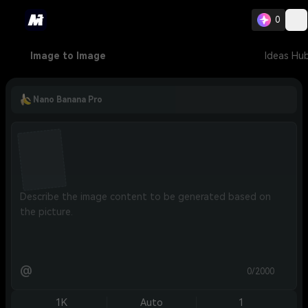
0
Image to Image
Ideas Hu
Nano Banana Pro
@
0/2000
1K
Auto
1