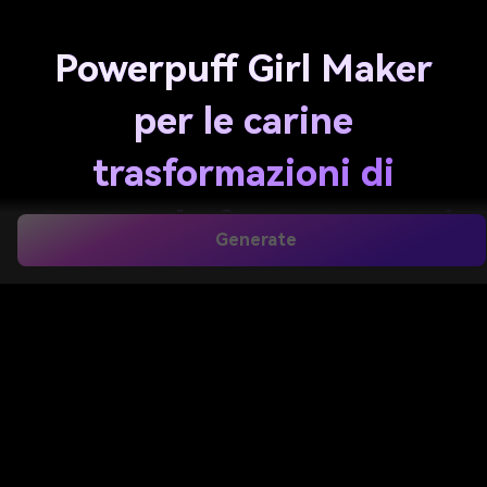
Powerpuff Girl Maker
per le carine
trasformazioni di
Avatar da foto a cartoni
Generate
animati