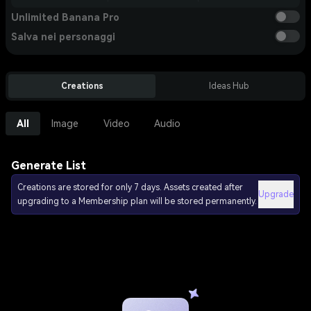
Unlimited Banana Pro
Salva nei personaggi
Creations
Ideas Hub
All
Image
Video
Audio
Generate List
Creations are stored for only 7 days. Assets created after
Upgrade
upgrading to a Membership plan will be stored permanently.