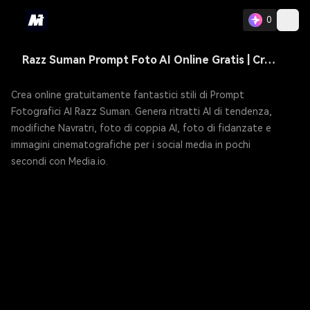
0
Razz Suman Prompt Foto AI Online Gratis | Crea Foto AI di Tendenza 2026
Crea online gratuitamente fantastici stili di Prompt
Fotografici AI Razz Suman. Genera ritratti AI di tendenza,
modifiche Navratri, foto di coppia AI, foto di fidanzate e
immagini cinematografiche per i social media in pochi
secondi con Media.io.