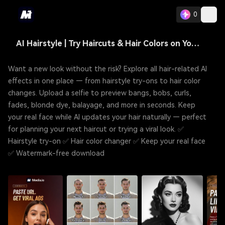
0
AI Hairstyle | Try Haircuts & Hair Colors on Your Photo
Want a new look without the risk? Explore all hair-related AI
effects in one place — from hairstyle try-ons to hair color
changes. Upload a selfie to preview bangs, bobs, curls,
fades, blonde dye, balayage, and more in seconds. Keep
your real face while AI updates your hair naturally — perfect
for planning your next haircut or trying a viral look. ✅
Hairstyle try-on ✅ Hair color changer ✅ Keep your real face
✅ Watermark-free download