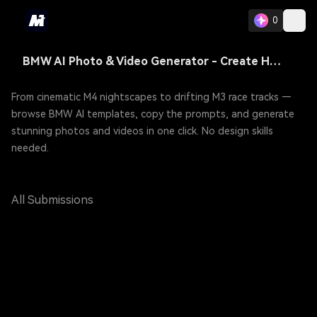
0
BMW AI Photo & Video Generator - Create Hyper-Realistic BMW Scenes in Seconds
From cinematic M4 nightscapes to drifting M3 race tracks —
browse BMW AI templates, copy the prompts, and generate
stunning photos and videos in one click. No design skills
needed.
All Submissions