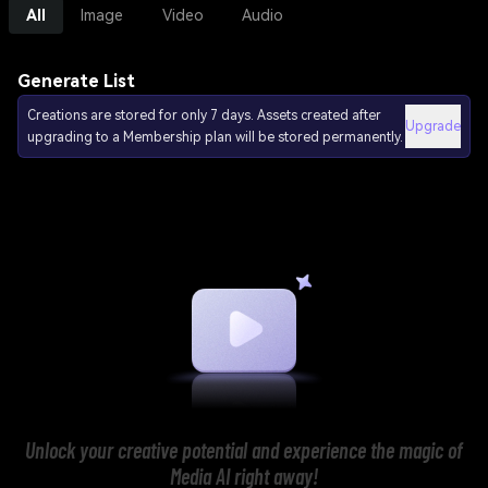
All
Image
Video
Audio
Generate List
Creations are stored for only 7 days. Assets created after
Upgrade
upgrading to a Membership plan will be stored permanently.
Unlock your creative potential and experience the magic of
Media AI right away!