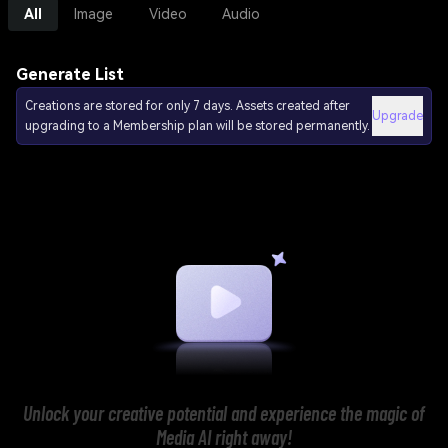
All
Image
Video
Audio
Generate List
Creations are stored for only 7 days. Assets created after
Upgrade
upgrading to a Membership plan will be stored permanently.
Unlock your creative potential and experience the magic of
Media AI right away!