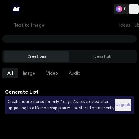
0
Text to Image
Ideas Hu
Creations
Ideas Hub
All
Image
Video
Audio
Generate List
Creations are stored for only 7 days. Assets created after
Upgrade
upgrading to a Membership plan will be stored permanently.