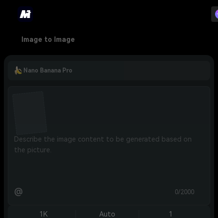
Image to Image
Nano Banana Pro
@
0/2000
1K
Auto
1