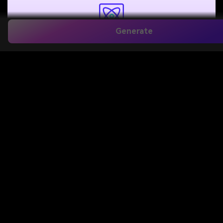
Generate
Alami, tidak berlebihan pemutih
AI kami mencerahkan gigi sekaligus dengan hati-hati
menyeimbangkan kecerahan saturasi dan tekstur
enamel. Warna permen karet dan warna bibir tetap
tidak tersentuh, sehingga senyum Anda terlihat
halus dan otentik-bukan buatan.