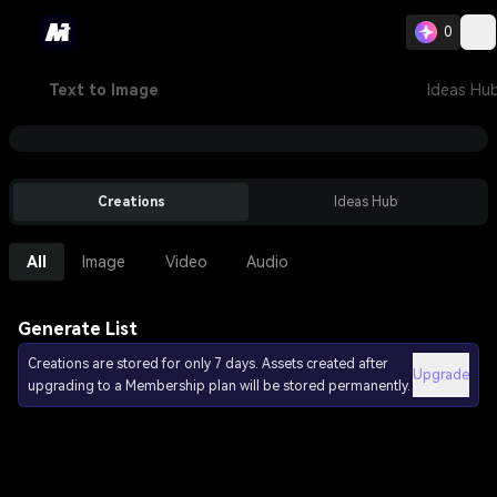
0
Text to Image
Ideas Hu
Creations
Ideas Hub
All
Image
Video
Audio
Generate List
Creations are stored for only 7 days. Assets created after
Upgrade
upgrading to a Membership plan will be stored permanently.