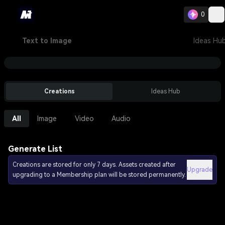
0
Text to Image
Ideas Hu
Creations
Ideas Hub
All
Image
Video
Audio
Generate List
Creations are stored for only 7 days. Assets created after
Upgrade
upgrading to a Membership plan will be stored permanently.