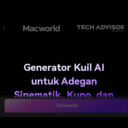
Generator Kuil AI
untuk Adegan
Sinematik, Kuno, dan
Fantasi
Generate
Buat
gambar kuil AI
yang menakjubkan dari teks