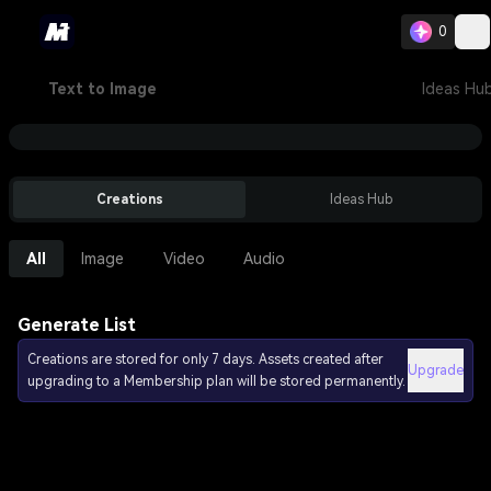
0
Text to Image
Ideas Hu
Creations
Ideas Hub
All
Image
Video
Audio
Generate List
Creations are stored for only 7 days. Assets created after
Upgrade
upgrading to a Membership plan will be stored permanently.