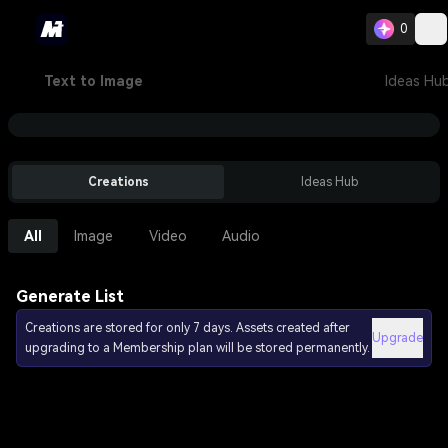
0
Text to Image
Ideas Hu
Creations
Ideas Hub
All
Image
Video
Audio
Generate List
Creations are stored for only 7 days. Assets created after
Upgrade
upgrading to a Membership plan will be stored permanently.