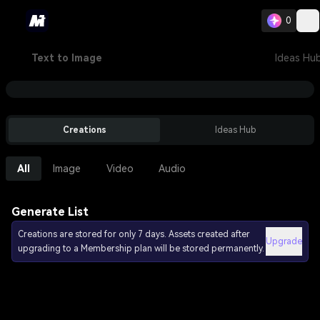
0
Text to Image
Ideas Hu
Creations
Ideas Hub
All
Image
Video
Audio
Generate List
Creations are stored for only 7 days. Assets created after
Upgrade
upgrading to a Membership plan will be stored permanently.