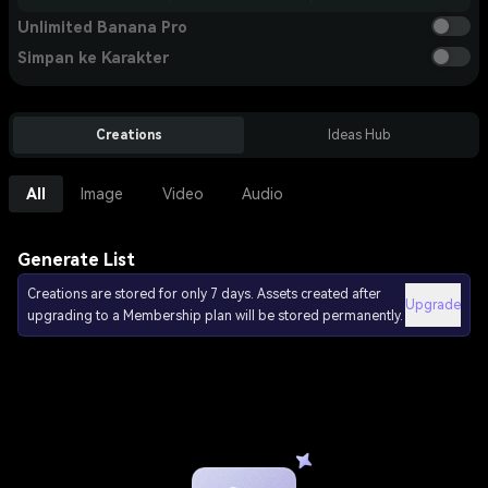
Unlimited Banana Pro
Simpan ke Karakter
Creations
Ideas Hub
All
Image
Video
Audio
Generate List
Creations are stored for only 7 days. Assets created after
Upgrade
upgrading to a Membership plan will be stored permanently.