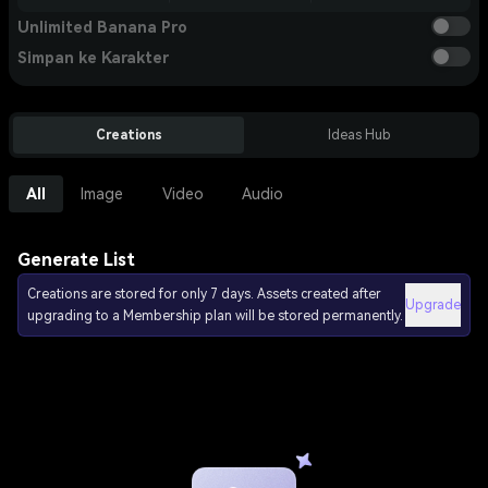
Unlimited Banana Pro
Simpan ke Karakter
Creations
Ideas Hub
All
Image
Video
Audio
Generate List
Creations are stored for only 7 days. Assets created after
Upgrade
upgrading to a Membership plan will be stored permanently.