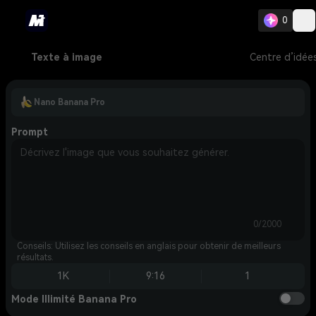
0
Texte à image
Centre d’idée
Nano Banana Pro
Prompt
0/2000
Conseils: Utilisez les conseils en anglais pour obtenir de meilleurs
résultats.
1K
9:16
1
Mode Illimité Banana Pro