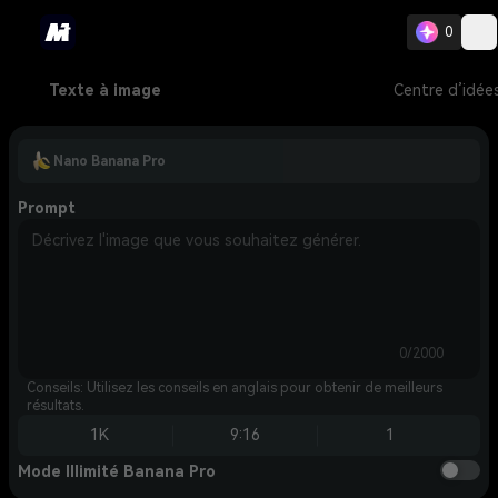
0
Texte à image
Centre d’idée
Nano Banana Pro
Prompt
0/2000
Conseils: Utilisez les conseils en anglais pour obtenir de meilleurs
résultats.
1K
9:16
1
Mode Illimité Banana Pro