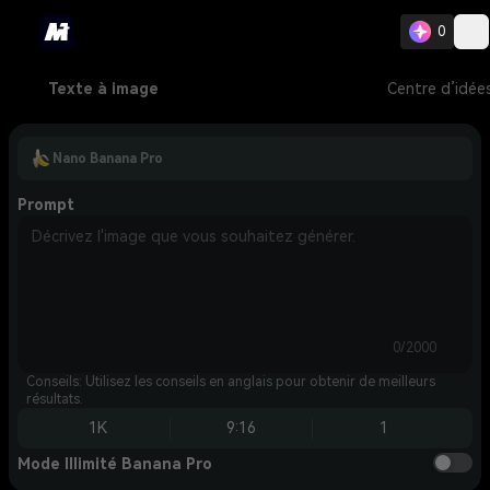
0
Texte à image
Centre d’idée
Nano Banana Pro
Prompt
0/2000
Conseils: Utilisez les conseils en anglais pour obtenir de meilleurs
résultats.
1K
9:16
1
Mode Illimité Banana Pro