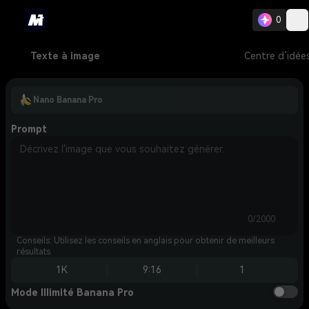
0
Texte à image
Centre d’idée
Nano Banana Pro
Prompt
0/2000
Conseils: Utilisez les conseils en anglais pour obtenir de meilleurs
résultats.
1K
9:16
1
Mode Illimité Banana Pro