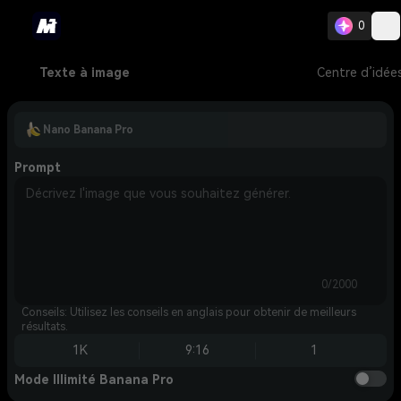
0
Texte à image
Centre d’idée
Nano Banana Pro
Prompt
0/2000
Conseils: Utilisez les conseils en anglais pour obtenir de meilleurs
résultats.
1K
9:16
1
Mode Illimité Banana Pro