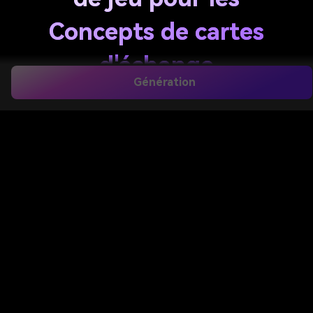
Concepts de cartes
d'échange
Génération
personnalisées rapides
Créez des cartes de jeu personnalisées, des cartes
d'échange et des concepts de cartes de jeu de
société à partir de simples invites texte. Media.io
vous aide à générer des visuels polis, à explorer
plusieurs styles et à exporter rapidement des
conceptions haute résolution dans votre navigateur
pour des prototypes, des maquettes et des
présentations créatives.
Créer Ma Carte De Jeu