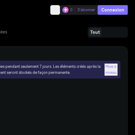
Connexion
0
S'abonner
dées
Tout
ées pendant seulement 7 jours. Les éléments créés après la
Mise à
ent seront stockés de façon permanente.
niveau