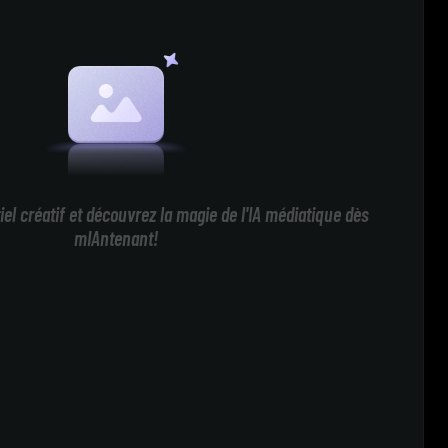
iel créatif et découvrez la magie de l'IA médiatique dès
mIAntenant!