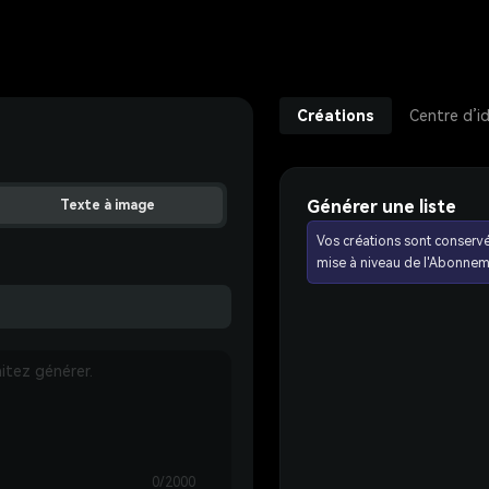
Créations
Centre d’i
Générer une liste
Texte à image
Vos créations sont conserv
mise à niveau de l'Abonnem
0/2000