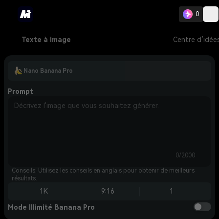
0
Texte à image
Centre d’idée
Nano Banana Pro
Prompt
0/2000
Conseils: Utilisez les conseils en anglais pour obtenir de meilleurs
résultats.
1K
9:16
1
Mode Illimité Banana Pro