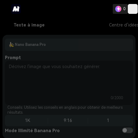
0
Texte à image
Centre d’idée
Nano Banana Pro
Prompt
0/2000
Conseils: Utilisez les conseils en anglais pour obtenir de meilleurs
résultats.
1K
9:16
1
Mode Illimité Banana Pro