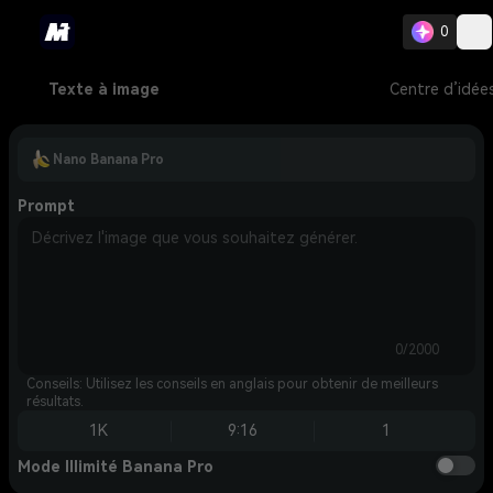
0
Texte à image
Centre d’idée
Nano Banana Pro
Prompt
0/2000
Conseils: Utilisez les conseils en anglais pour obtenir de meilleurs
résultats.
1K
9:16
1
Mode Illimité Banana Pro