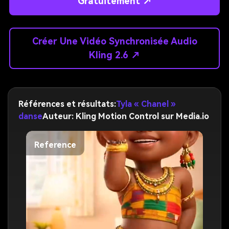
Gratuitement ↗
Créer Une Vidéo Synchronisée Audio
Kling 2.6 ↗
Références et résultats:
Tyla « Chanel »
danse
Auteur: Kling Motion Control sur Media.io
Reference