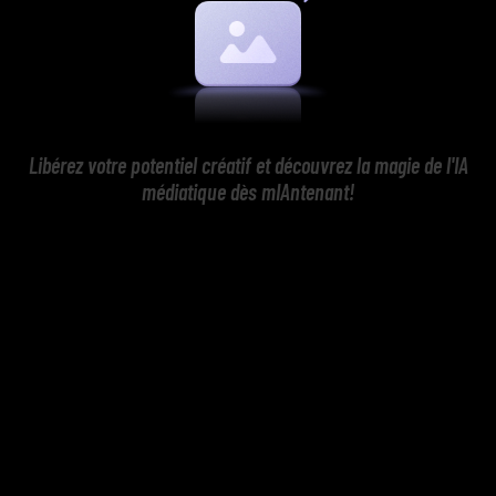
Libérez votre potentiel créatif et découvrez la magie de l'IA
médiatique dès mIAntenant!