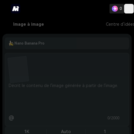
0
Image à image
Centre d’idée
Nano Banana Pro
@
0/2000
1K
Auto
1