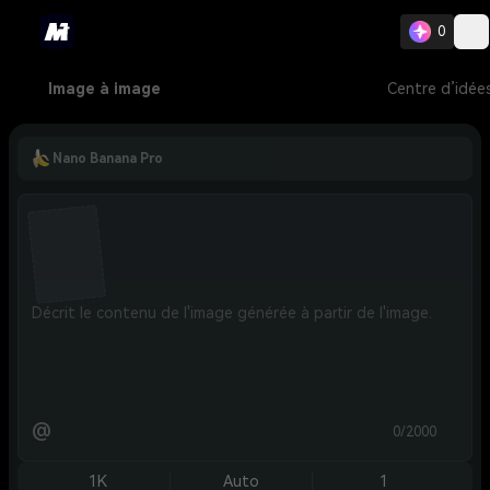
0
Image à image
Centre d’idée
Nano Banana Pro
@
0/2000
1K
Auto
1