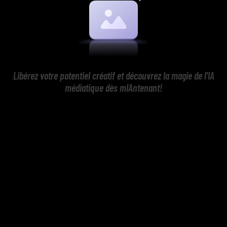
Libérez votre potentiel créatif et découvrez la magie de l'IA
médiatique dès mIAntenant!