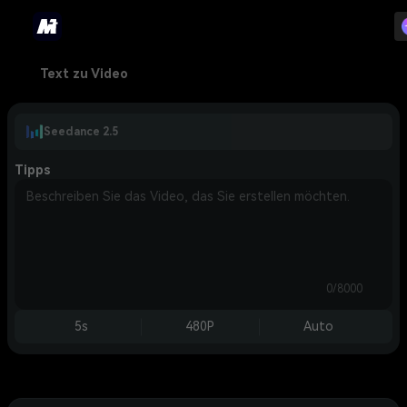
Text zu Video
Seedance 2.5
Tipps
0/8000
5s
480P
Auto