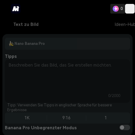
0
Text zu Bild
Ideen-Hu
Nano Banana Pro
Tipps
0/2000
Tipp: Verwenden Sie Tipps in englischer Sprache für bessere
Ergebnisse.
1K
9:16
1
Banana Pro Unbegrenzter Modus