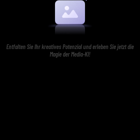
Entfalten Sie Ihr kreatives Potenzial und erleben Sie jetzt die
Magie der Media-KI!