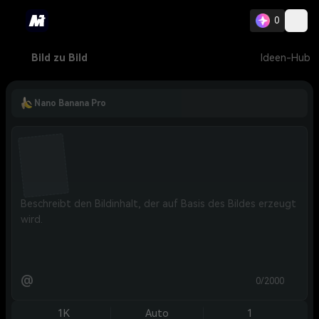
0
Bild zu Bild
Ideen-Hub
Nano Banana Pro
@
0/2000
1K
Auto
1