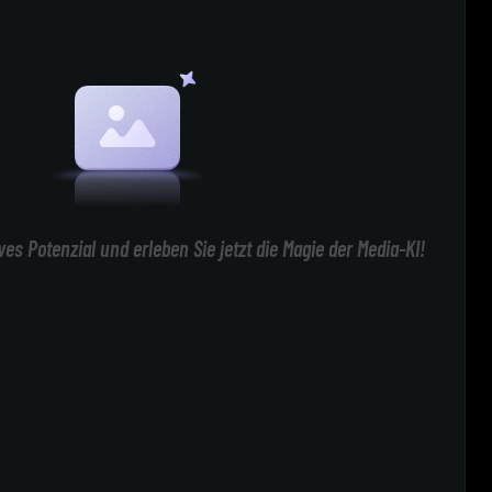
ives Potenzial und erleben Sie jetzt die Magie der Media-KI!