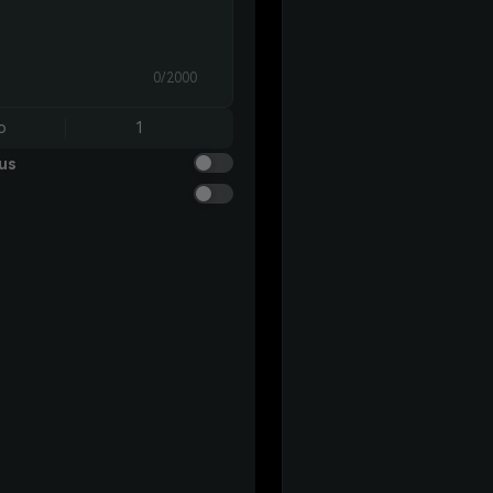
0/2000
o
1
us