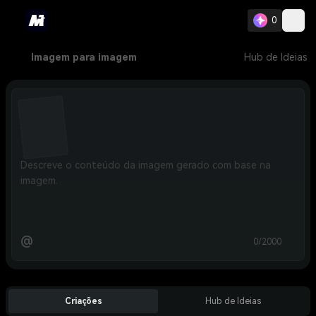
0
Imagem para imagem
Hub de Ideias
@
0/2000
Criações
Hub de Ideias