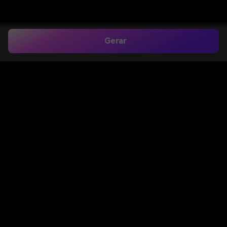
Gerar
Filtro de Cabelo Ruivo
para Teste Realista em
Selfie em Segundos