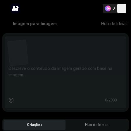
0
Imagem para imagem
Hub de Ideias
@
0/2000
Criações
Hub de Ideias