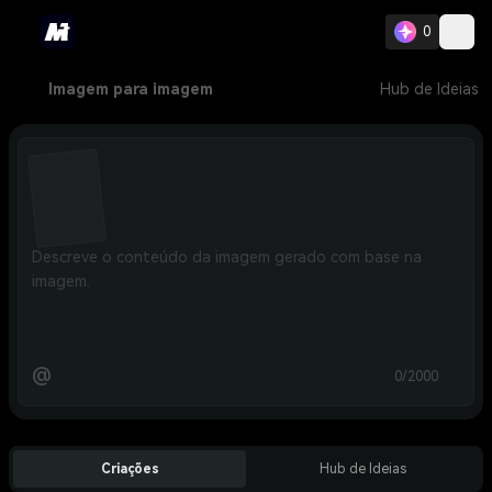
0
Imagem para imagem
Hub de Ideias
@
0/2000
Criações
Hub de Ideias