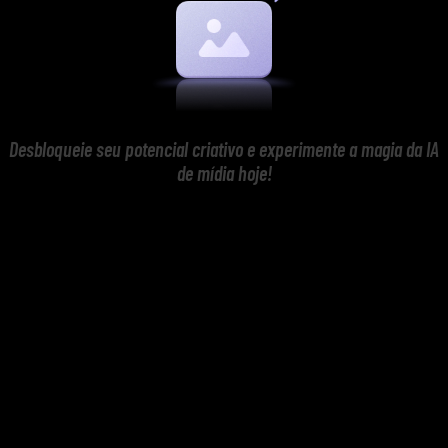
Desbloqueie seu potencial criativo e experimente a magia da IA
de mídia hoje!