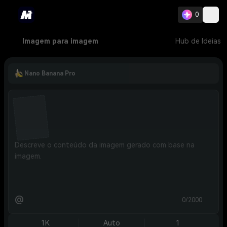
0
Imagem para imagem
Hub de Ideias
Nano Banana Pro
@
0/2000
1K
Auto
1