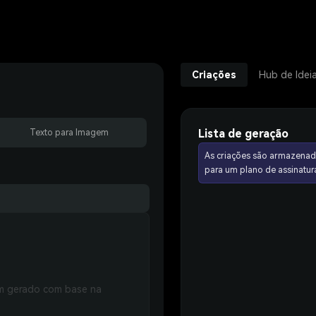
Criações
Hub de Idei
Lista de geração
Texto para Imagem
As criações são armazenad
para um plano de assinat