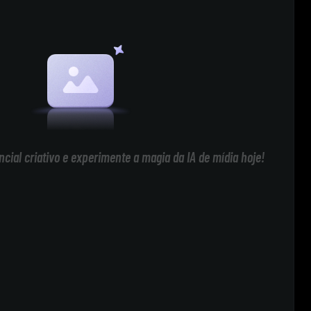
cial criativo e experimente a magia da IA de mídia hoje!