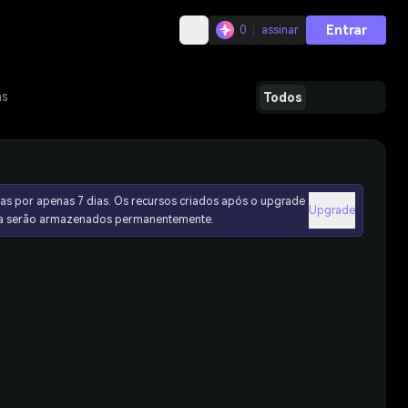
Entrar
0
assinar
as
Todos
as por apenas 7 dias. Os recursos criados após o upgrade
Upgrade
ura serão armazenados permanentemente.