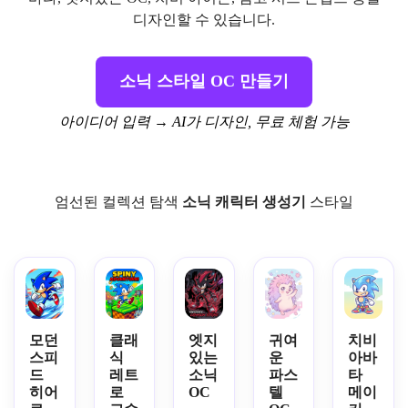
디자인할 수 있습니다.
소닉 스타일 OC 만들기
아이디어 입력 → AI가 디자인, 무료 체험 가능
엄선된 컬렉션 탐색
소닉 캐릭터 생성기
스타일
모던
클래
엣지
귀여
치비
스피
식
있는
운
아바
드
레트
소닉
파스
타
히어
로
OC
텔
메이