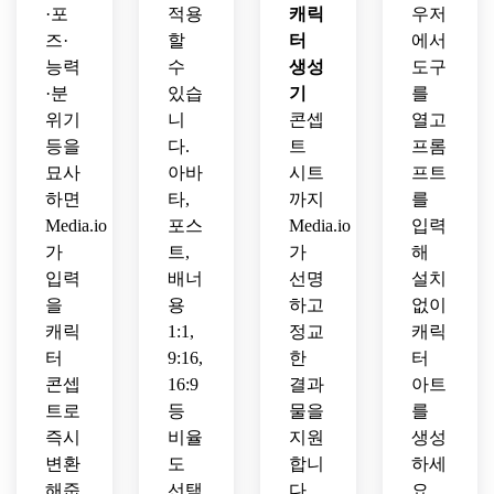
·포
적용
캐릭
우저
즈·
할
터
에서
능력
수
생성
도구
·분
있습
기
를
위기
니
콘셉
열고
등을
다.
트
프롬
묘사
아바
시트
프트
하면
타,
까지
를
Media.io
포스
Media.io
입력
가
트,
가
해
입력
배너
선명
설치
을
용
하고
없이
캐릭
1:1,
정교
캐릭
터
9:16,
한
터
콘셉
16:9
결과
아트
트로
등
물을
를
즉시
비율
지원
생성
변환
도
합니
하세
해줍
선택
다.
요.