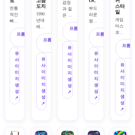
로
고슴
OC
커
검정
도치
스타
전통
부드
과 짙
일
1990
적인 
러운 
은 적
게임 
년대 
빠른 
핑크·
색 가
마스
레트
게임 
보라 
시, 
프롬프트 복
코트
로 고
마스
가시, 
프롬프트 복
날카
프롬프트 복
사
에 영
슴도
코트
프롬프트 복
큰 반
사
로운 
사
감을 
치 스
프롬프
에 영
사
짝이
눈, 
유
받은 
타일
감을 
는 
각진 
유
유
사
치비 
의 게
받은 
눈, 
유
장갑, 
사
사
이
스피
임 캐
유
에너
둥그
사
호버 
이
이
미
드 아
릭터
사
지 넘
스름
이
스타
미
미
지
바타
를 그
이
치는 
한 
미
일 슈
지
지
생
를 디
려 보
미
카툰 
몸, 
지
즈, 
생
생
성
자인
세요. 
지
스피
장난
생
전투 
성
성
↗
해보
단순
생
드 히
기 넘
성
포즈
↗
↗
세요. 
하고 
성
어로
치는 
↗
로 강
커다
둥근 
↗
를 만
손흔
렬한 
란 머
형태, 
들어 
들기 
스피
리, 
밝고 
보세
포즈
드 
작은 
채도 
요. 
의 귀
OC를 
몸, 
높은 
전기
엽고 