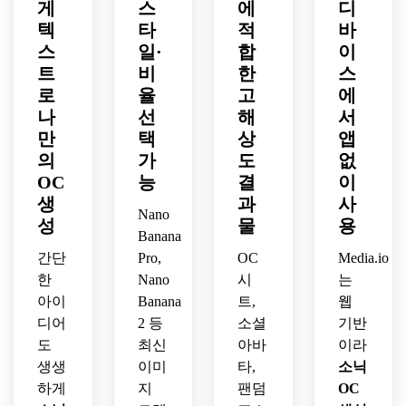
게
스
에
디
트 아
하세
균형 
메 효
라데
조명, 
트 퀄
요.
잡힌 
텍
과광, 
타
적
바
이션 
날카
리티, 
공간 
전기 
배경, 
로운 
스
일·
합
이
금속 
배치, 
느낌
뚜렷
형상, 
트
비
한
스
질감, 
팬덤 
의 분
한 조
강렬
로
율
고
에
진한 
스타
위기, 
명, 
한 대
나
선
해
서
녹색·
일의 
고퀄
작은 
비와 
만
택
상
앱
금색 
프로
리티 
크기
위압
의
가
도
없
포인
페셔
디지
에서
적인 
트, 
널한 
OC
털 일
능
결
이
도 잘 
팬아
용감
프레
러스
보이
트 분
생
과
사
Nano
하고 
젠테
트로 
는 고
위기
성
물
용
모험
Banana
이션
강렬
품질 
를 연
적인 
으로 
한 에
팬덤 
간단
Pro,
OC
출하
Media.io
기운
콘셉
너지
스타
세요.
한
Nano
시
는
을 살
트를 
를 표
일 아
아이
Banana
트,
웹
려 
공유
현합
바타 
디어
2 등
소셜
기반
OC 
하세
니다.
프레
도
최신
아바
이라
크로
요.
젠테
생생
이미
타,
소닉
스오
이션
버용
하게
지
팬덤
OC
을 활
으로 