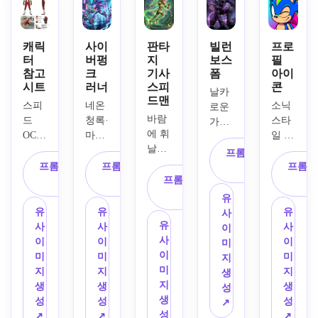
만들
명랑
색상, 
빛 파
파스
어 보
한 미
명랑
란 가
텔 톤
세요. 
소, 
한 표
시, 
의 고
캐릭
사이
판타
빌런
프로
붉은 
컬러
정, 
터
버펑
지
보스
필
빨간 
슴도
연기 
풀한 
참고
크
기사
폼
아이
그리
러닝 
치 스
효과, 
시트
러너
스피
콘
스니
고 대
슈즈, 
타일 
높은 
날카
드맨
커즈, 
표적
하얀 
오리
스피
네온 
소닉 
명도 
로운 
하얀 
인 플
바람
장갑, 
지널 
드 
청록·
스타
대비, 
가시, 
장갑
랫포
에 휘
크고 
캐릭
OC에 
마젠
일 오
어두
빛나
이 특
머 포
날리
표현
터를 
대한 
타 가
리지
운 도
는 
프롬프트 복
징입
스터
는 가
력 있
만들
참고 
시, 
널 캐
시 배
프롬프트 복
프롬프트 복
눈, 
프롬프
사
니다. 
의 에
시, 
는 
어 보
시트
빛나
프롬프트 복
릭터
경, 
사
사
아머 
스티
너지
정교
눈, 
세요. 
를 제
는 바
사
의 얼
강한 
부츠, 
유
커 같
를 표
한 라
자신
깔끔
작해
이저 
굴 클
실루
어두
유
유
유
사
은 외
현합
이트 
감 있
한 라
보세
고글, 
로즈
엣, 
유
운 장
사
사
사
이
곽선, 
니다. 
아머, 
는 달
인, 
요. 
메카
업, 
애니
사
갑, 
이
이
이
미
밝은 
두꺼
마법
리기 
부드
정면·
닉 장
표현
메/카
이
보라
미
미
미
지
파스
운 검
의 에
포즈
러운 
측면·
갑, 
력 있
툰 팬
미
빛 타
지
지
지
생
텔톤, 
정 외
메랄
가 특
셀 셰
액션 
호버 
는 
아트 
지
락 에
생
생
생
성
중앙 
곽선, 
드 오
징입
이딩, 
포즈, 
슈즈, 
눈, 
스타
생
너지
성
성
성
↗
초상 
최소
라, 
니다. 
반짝
색상 
미래 
밝은 
일 등
성
가 몸
↗
↗
↗