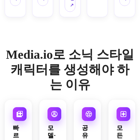
프레
한의 
영웅 
굵은 
이는 
샘플, 
도심
가시 
으로 
↗
을 감
이밍, 
셀 셰
포즈 
외곽
하이
장갑 
을 달
색상, 
반항
도는 
부드
이딩, 
등 판
선과 
라이
및 신
리는 
굵고 
적이
강력
러운 
빨강·
타지 
셀 셰
트, 
발 상
포즈 
깔끔
고 강
한 빌
명암, 
노랑 
스피
이딩, 
몽환
세, 
등으
한 외
렬하
런 스
단순 
포인
드 히
밝은 
적인 
액세
로 사
곽선
게 연
피드 
배경
트, 
어로
하늘
파스
서리 
이버
으로 
출하
캐릭
으로 
깨끗
Media.io로 소닉 스타일
를 그
색/빨
텔 배
노트
펑크 
과감
세요.
터를 
프로
한 구
려 보
간 포
경, 
를 포
스피
한 프
만들
필 아
성, 
세요. 
인트, 
사랑
함합
드 캐
로필 
어보
캐릭터를 생성해야 하
이콘
장난
애니
속도
스럽
니다. 
릭터
아이
세요. 
에 최
스럽
메·카
감을 
고 건
깔끔
를 생
콘을 
저각
는 이유
적화
고 활
툰 스
보여
강한 
한 흰 
성하
디자
도의 
된 캐
기찬 
타일
주는 
소셜 
레이
세요. 
인하
영화
릭터
복고
과 빛
효과, 
아바
아웃, 
모션 
세요. 
적 구
를 만
미를 
나는 
팬아
타 구
읽기 
블러, 
부드
도, 
드세
강조
판타
트 완
성을 
쉬운 
반사 
러운 
드라
요.
하세
지 배
성도
사용
라벨, 
표면, 
셀 셰
마틱 
요.
경, 
의 그
하세
선명
셀 셰
이딩, 
셀 셰
빠
모
공
모
고급 
림을 
요.
한 라
이딩 
심플
이딩, 
르
델·
유
든
콘셉
사용
인, 
애니
한 그
폭풍 